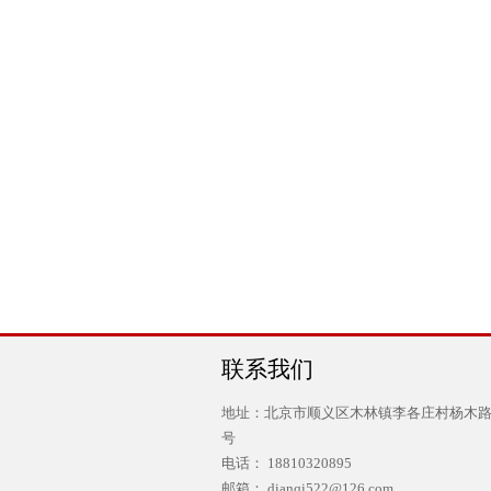
联系我们
地址：北京市顺义区木林镇李各庄村杨木路
号
电话： 18810320895
邮箱： dianqi522@126.com