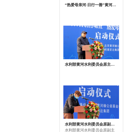
“热爱母亲河·日行一善”黄河缘
基金会理事长文捷和国家重点
研发计划项目负责人张红武就
领养示范工程养护签约
水利部黄河水利委员会原主
任、河南省人大原副主任亢崇
仁先生讲话致辞
水利部黄河水利委员会原副主
任，著名黄河治理专家陈先德
水利部黄河水利委员会原副主