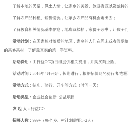
了解本地的民俗，风土人情，让家乡的美景、旅游资源以及独特
了解农产品种植、销售情况，让家乡农产品有机会走出去；
了解教育相关情况基本信息，地瘦载松柏，家贫子读书，让孩子
活动计划：
在国家相对落后的地区，家乡的人们在周末或者假期
的某乡某村，了解最真实的第一手资料。
活动费用：
由行益GO项目组提供相关费用，并购买商业险。
活动时间：
2016年4月开始，长期进行，根据招募到的骑行者/志
活动方式：
徒步、骑行、开车等方式（时间一天）
活动类型：
企业社会创新 公益项目
发 起 人：
行益GO
招募人数：
999+（每个乡、村计划需要1~2人）