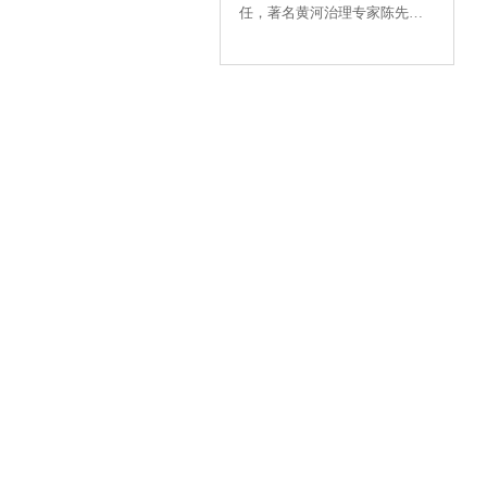
先生讲话致辞
任，著名黄河治理专家陈先德
先生讲话致辞