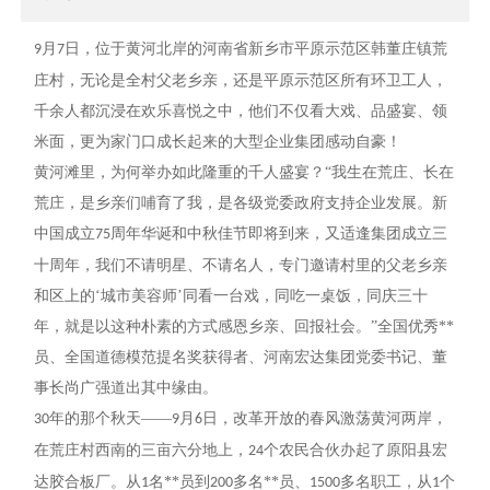
月
日，位于黄河北岸的河南省新乡市平原示范区韩董庄镇荒
9
7
庄村，无论是全村父老乡亲，还是平原示范区所有环卫工人，
千余人都沉浸在欢乐喜悦之中，他们不仅看大戏、品盛宴、领
米面，更为家门口成长起来的大型企业集团感动自豪！
黄河滩里，为何举办如此隆重的千人盛宴？
“我生在荒庄、长在
荒庄，是乡亲们哺育了我，是各级党委政府支持企业发展。新
中国成立
周年华诞和中秋佳节即将到来，又适逢集团成立三
75
十周年，我们不请明星、不请名人，专门邀请村里的父老乡亲
和区上的
‘城市美容师’同看一台戏，同吃一桌饭，同庆三十
年，就是以这种朴素的方式感恩乡亲、回报社会。”全国优秀**
员、全国道德模范提名奖获得者、河南宏达集团党委书记、董
事长尚广强道出其中缘由。
年的那个秋天
——
月
日，改革开放的春风激荡黄河两岸，
30
9
6
在荒庄村西南的三亩六分地上，
个农民合伙办起了原阳县宏
24
达胶合板厂。从
名**员到
多名**员、
多名职工，从
个
1
200
1500
1