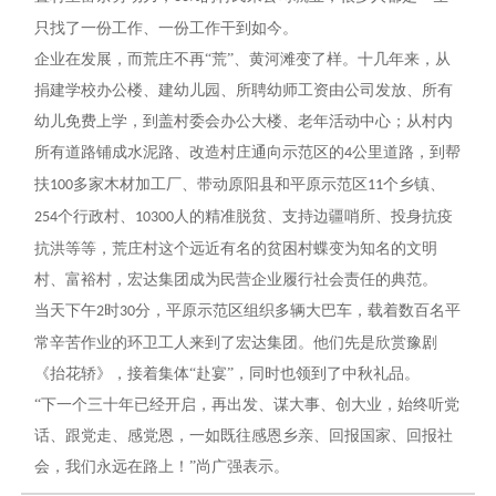
只找了一份工作、一份工作干到如今。
企业在发展，而荒庄不再
“荒”、黄河滩变了样。十几年来，从
捐建学校办公楼、建幼儿园、所聘幼师工资由公司发放、所有
幼儿免费上学，到盖村委会办公大楼、老年活动中心；从村内
所有道路铺成水泥路、改造村庄通向示范区的
公里道路，到帮
4
扶
多家木材加工厂、带动原阳县和平原示范区
个乡镇、
100
11
个行政村、
人的精准脱贫、支持边疆哨所、投身抗疫
254
10300
抗洪等等，荒庄村这个远近有名的贫困村蝶变为知名的文明
村、富裕村，宏达集团成为民营企业履行社会责任的典范。
当天下午
时
分，平原示范区组织多辆大巴车，载着数百名平
2
30
常辛苦作业的环卫工人来到了宏达集团。他们先是欣赏豫剧
《抬花轿》，接着集体
“赴宴”，同时也领到了中秋礼品。
“下一个三十年已经开启，再出发、谋大事、创大业，始终听党
话、跟党走、感党恩，一如既往感恩乡亲、回报国家、回报社
会，我们永远在路上！”尚广强表示。