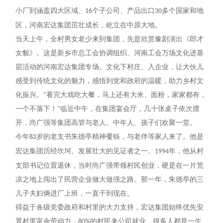
小厂到涵盖四大区域、
个子公司、产品出口
多个国家和地
16
30
区，河南宏达集团茁壮成长，屹立在中原大地。
当天上午，全村男女老少来到集团，先是欣赏豫剧演出《郎才
女貌》。这是新乡市总工会协调组织、河南工会万场文化进基
层活动的河南宏达集团专场。文化下村庄、入企业，让大伙儿
感受到传统文化的魅力，感悟到党和政府的温暖，助力乡村文
化振兴。
“看完大戏吃大餐，马上还有大米、面粉，家家都有，
一个不落下！”临近中午，在集团宴会厅，几十张桌子依次摆
开，尚广强等集团高管与老人、中年人、孩子们欢聚一堂。
今年
岁的老支书朱德亭精神矍铄，与老伴等家人来了。他是
82
宏达集团历经坎坷、发展壮大的见证者之一。
年，他从村
1994
支部书记位置退休，当时尚广强带领村民创业，硬是在一片荒
凉之地上闯出了民营企业做大做强之路。那一年，朱德亭的三
儿子夫妇俩进厂上班，一直干到现在。
得益于各级党委政府和村里的大力支持，宏达集团始终优先安
置村里富余劳动力，
的村民来公司就业，很多人都是一生
80%