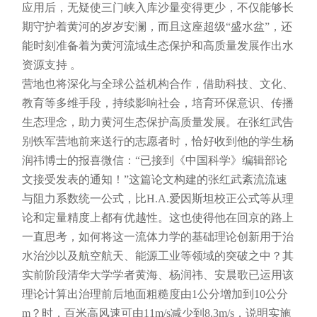
应用后，无疑使三门峡入库沙量变得更少，不仅能够长
期守护着黄河的岁岁安澜，而且这座超级“盛水盆”，还
能时刻准备着为黄河流域生态保护和高质量发展作出水
资源支持 。
营地也将深化与全球公益机构合作，借助科技、文化、
教育等多维手段，持续影响社会，培育环保意识、传播
生态理念，助力黄河生态保护高质量发展。在张红武告
别铁军营地前来送行的志愿者时，恰好收到他的学生杨
润祎博士的报喜微信：“已接到《中国科学》编辑部论
文接受发表的通知！”这篇论文构建的张红武紊流流速
与阻力系数统一公式，比H.A.爱因斯坦校正公式等从理
论和定量精度上都有优越性。这也使得他在回京的路上
一直思考，如何将这一流体力学的基础理论创新用于治
水治沙以及航空航天、能源工业等领域的突破之中？其
实前阶段清华大学学者黄海、杨润祎、安晨歌已运用该
理论计算出治理前后地面粗糙度由1公分增加到10公分
m？时，百米高风速可由11m/s减少到8.3m/s，说明实施