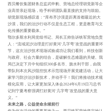
西贝餐饮集团财务总监武申豹、营地总经理胡觉新等企
业高管亲赴现场，给予科研团队最直接的支持与鼓励。
胡觉新现场感叹道：“库布齐沙漠是距离首都最近的大
沙漠，我们的治沙行动不仅是生态工程，更是教育与文
化传播的重要载体。”
鄂尔多斯水利局党组书记、局长王帅告诉铁军营地负责
人：“流域泥沙治理是打好黄河‘几字弯’攻坚战的重要环
节，这次治沙技术现场试验成功让我们看到，科技创新
与政府、社会力量的结合，是破解生态难题的关键。我
局已决定下月中旬组织300多名市、旗水利干部，由我
带队到本次风沙阻控技术示范现场开展党建活动，让大
家学习防沙治沙新技术，并动手干！我们将推动技术规
模化应用，让大家更加深入体会2024年6月19日习总书
记到宁夏考察强调打好黄河‘几字弯’攻坚战的重大意
义。“
未来之路，公益使命永续前行
作为此次活动的重要基地之一，西贝铁军营地坚定地认