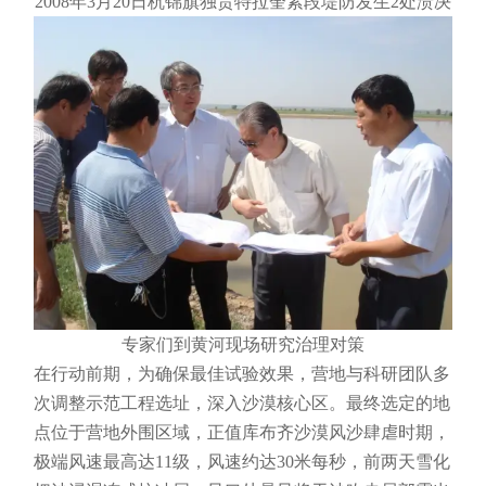
2008年3月20日杭锦旗独贵特拉奎素段堤防发生2处溃决
专家们到黄河现场研究治理对策
在行动前期，为确保最佳试验效果，营地与科研团队多
次调整示范工程选址，深入沙漠核心区。最终选定的地
点位于营地外围区域，正值库布齐沙漠风沙肆虐时期，
极端风速最高达11级，风速约达30米每秒，前两天雪化