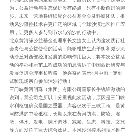
为，公益行动与生态保护没有终点，只有不断前进的脚
步。未来，营地将继续配合公益基金会及科研团队，推
动风沙阻控技术在更广泛的区域与全球沙漠地区推广应
用，让更多人参与到节水与治沙的行动中。
北京黄河缘公益基金会理事长文捷女士认为这次践行社
会责任与公益使命的活动，能够维护生态平衡和减少流
动沙丘对西部经济发展的影响作用巨大，将本次公益活
动的举办和示范工程成功的消息告诉了中国西部研究与
发展促进会理事长程路，他兴奋的表示4月中旬一定到
试验现场亲自参加治沙行动！
三门峡黄河明珠（集团）有限公司董事长牛锐锋激动的
说到，我公司之所以十分重视此次活动，原因是三门峡
水利枢纽确实是国之重器，库容仅次于三峡工程，是黄
河防洪的中流砥柱，长期以来在黄河防洪、防凌、灌
溉、供水、发电、调水调沙、减淤、生态、科技、文旅
等方面发挥了巨大综合效益。本风沙阻控系列技术推广