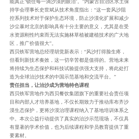
能真正‘锁住每一滴沙漠的眼泪’。”内蒙古自治区水土保
持学会理事长史世斌从技术角度指出：“这一套风沙阻
控系列技术对于保护生态环境，防止沙漠化扩展和减少
沙尘暴对北京的影响具有十分主要的意义，尤其是在受
水资源刚性约束而无法实施林草植被建植技术的广大地
区，推广价值很大”。
西贝铁军营地总经理胡觉新表示：“风沙打得脸生疼，
但看到新技术奏效，这一切辛苦都是值得的。营地未来
将持续为生态保护和科技试验提供强大支持，将此处打
造为全球治沙技术的中国示范基地和交流平台。”
责任担当，让治沙成为营地特色课程
西贝铁军营地作为西贝餐饮集团旗下的重要社会责任项
目和内部人才培养基地，不仅长期致力于推动库布齐沙
漠生态保护，更将沙漠治理课程纳入了基地培训体系之
中。本次公益行动提供了真实的治沙示范现场，不仅具
有显著的学术价值，也为后续课程和学员教育提供了重
要素材。