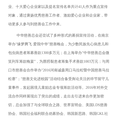
业、十大爱心企业家以及提名宣传名单共计41人作为重点宣传
对象，通过褒扬优秀慈善工作者、激励爱心企业和企业家，带
动更多人参与到慈善会工作中来。
中华慈善总会还尝试了多种形式的募捐宣传活动，在南京
举办“缘梦腾飞·爱我中华”慈善晚会，为少数民族先心病患儿和
包虫病患者筹募善款1300多万元；在上海举办“中华慈善总会微
笑列车筹款晚宴”，为唇腭裂患者筹集手术善款1003万元；与周
口市慈善会合作举办“2016河南诚森周口马拉松暨中国慈善马拉
松赛”；“慈善文化进校园”活动结合备受舆论关注的毕节留守儿
童事件，发起困境儿童励志金专项筹款活动等。2016年对外交
流合作同样展现出了突出的成绩，走出去引进来合作更加密
切，总会加强了与全球联合之路、世界宣明会、美国LDS慈善
协会、韩国社会福利联合劝募协会、韩国新思路、韩国GKL社