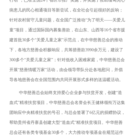
行动”，已在全国24个省区市推广实施，并实施了救助缅甸先心
病患儿的民心相通项目等新尝试，在全社会引起很好的反响；
针对农村留守儿童问题，在全国广泛推动“为了明天——关爱儿
童”项目，通过国际国内募集善款，在山东、山西等16个省市援
建首批30多个“关爱儿童之家”示范点，在中华慈善总会的推动
下，各地方慈善会积极响应，共筹措善款3990余万元，建设了
300多个“关爱儿童之家”；针对低收入困难家庭，中华慈善总会
开展“慈善情暖万家”活动，由会领导带队分赴各地慰问，并倡
导各地慈善会在全国范围内共同开展形式多样的送温暖活动。
中华慈善总会始终支持爱心企业参与扶贫开发，创建“造
血式”精准扶贫项目，中华慈善总会名誉会长王健林领衔万达集
团响应中央精准扶贫的号召，与总会签署了6亿元的捐赠协议，
帮助贵州省丹寨县创建大型“造血式”精准扶贫项目。中华慈善
总会还有各类专项基金30多个，大力推动专项基金在规范运作