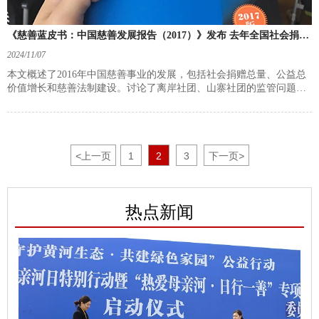
《慈善蓝皮书：中国慈善发展报告（2017）》发布 去年全国社会捐赠
总量预期达1346亿元
2024/11/07
本文概述了2016年中国慈善事业的发展，包括社会捐赠总量、公益总
价值增长和慈善法制建设。讨论了离岸社团、山寨社团的监管问题及
法规影响。分析了基金会数量增长趋势，以及企业型、高校型基金会
的发展。最后探讨了妇女反贫困挑战，包括资金短缺和人才断链现
象。
<
上一页
1
2
3
下一页
>
热点新闻