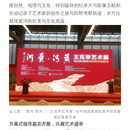
接自然、地理与文化，特别版块的纪录片与影像文献则
生动记录了艺术家的创作之旅与田野考察轨迹，全方位
展现黄河的壮美与文化底蕴。
▲上图：“黄河·黄河——王克举艺术展” 在中国国家画院美术馆东楼
展区隆重开幕
开幕式领导嘉宾齐聚，共襄艺术盛举