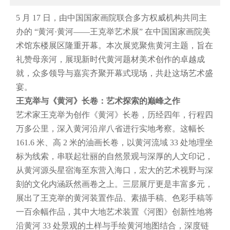
5 月 17 日，由中国国家画院联合多方权威机构共同主
办的 “黄河·黄河——王克举艺术展” 在中国国家画院美
术馆东楼展区隆重开幕。本次展览聚焦黄河主题，旨在
礼赞母亲河，展现新时代黄河题材美术创作的卓越成
就，众多领导与嘉宾齐聚开幕式现场，共赴这场艺术盛
宴。
王克举与《黄河》长卷：艺术探索的巅峰之作
艺术家王克举为创作《黄河》长卷，历经四年，行程四
万多公里，深入黄河沿岸八省进行实地考察。这幅长
161.6 米、高 2 米的油画长卷，以黄河流域 33 处地理坐
标为线索，串联起壮丽的自然景观与深厚的人文印记，
从黄河源头星宿海至东营入海口，宏大的艺术视野与深
刻的文化内涵跃然画卷之上。三层展厅更是丰富多元，
展出了王克举的黄河装置作品、素描手稿、色彩手稿等
一百余幅作品，其中大地艺术装置《河图》创新性地将
沿黄河 33 处景观的土样与手绘黄河地图结合，深度链