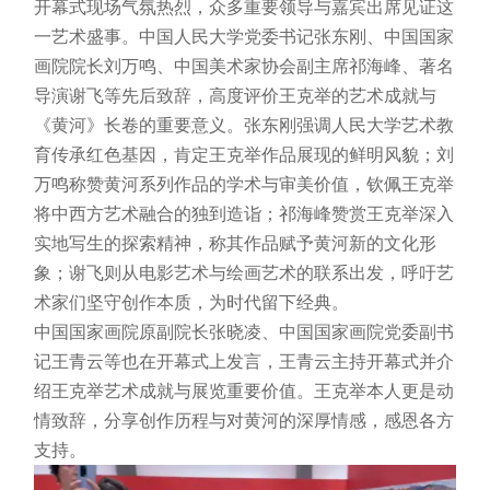
开幕式现场气氛热烈，众多重要领导与嘉宾出席见证这
一艺术盛事。中国人民大学党委书记张东刚、中国国家
画院院长刘万鸣、中国美术家协会副主席祁海峰、著名
导演谢飞等先后致辞，高度评价王克举的艺术成就与
《黄河》长卷的重要意义。张东刚强调人民大学艺术教
育传承红色基因，肯定王克举作品展现的鲜明风貌；刘
万鸣称赞黄河系列作品的学术与审美价值，钦佩王克举
将中西方艺术融合的独到造诣；祁海峰赞赏王克举深入
实地写生的探索精神，称其作品赋予黄河新的文化形
象；谢飞则从电影艺术与绘画艺术的联系出发，呼吁艺
术家们坚守创作本质，为时代留下经典。
中国国家画院原副院长张晓凌、中国国家画院党委副书
记王青云等也在开幕式上发言，王青云主持开幕式并介
绍王克举艺术成就与展览重要价值。王克举本人更是动
情致辞，分享创作历程与对黄河的深厚情感，感恩各方
支持。