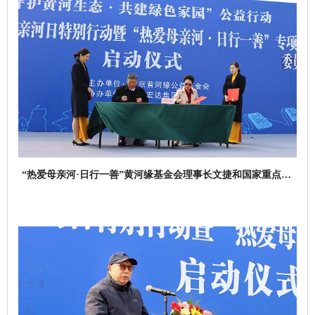
“热爱母亲河·日行一善”黄河缘基金会理事长文捷和国家重点研
发计划项目负责人张红武就领养示范工程养护签约