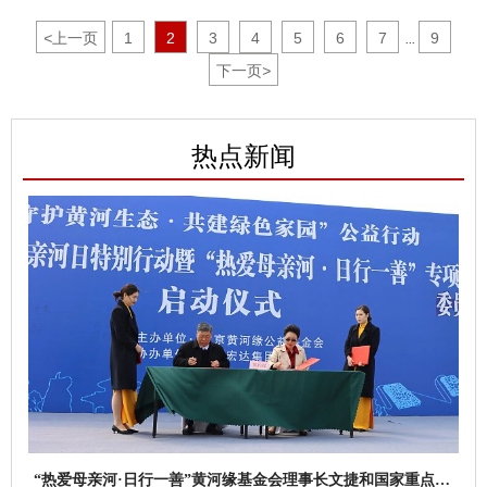
赴受灾一线。
<
上一页
1
2
3
4
5
6
7
9
...
下一页
>
热点新闻
“热爱母亲河·日行一善”黄河缘基金会理事长文捷和国家重点研