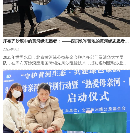
库布齐沙漠中的黄河缘志愿者： ——西贝铁军营地的黄河缘志愿者世
界水日&中国水周公益行动纪实
2025/04/01
2025年世界水日，北京黄河缘公益基金会联合多部门及清华大学团
队，在库布齐沙漠应用国际领先风沙阻控技术，成功遏制流动沙丘，
打造“科技+公益”治沙示范，助力黄河生态保护与高质量发展。