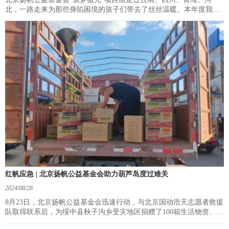
北，一路走来为那些身陷困境的孩子们带去了丝丝温暖。本年度我们
资助了超过150名困境儿童，为他们送上了资助金和爱心物资。
红帆应急 | 北京扬帆公益基金会助力葫芦岛度过难关
2024/08/28
8月23日，北京扬帆公益基金会迅速行动，与北京国动浩天志愿者救援
队取得联系后，为绥中县秋子沟乡受灾地区捐赠了100箱生活物资、
100箱矿泉水和100箱方便面。这些物资承载着满满的关爱与希望，奔