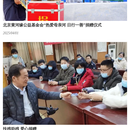
北京黄河缘公益基金会“热爱母亲河 日行一善”捐赠仪式
2025/04/01
扶残助残 爱心捐赠