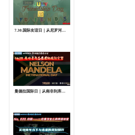
7.30.国际友谊⽇｜从尼罗河到
⻩河：⼀个苏丹⻘年的万⾥归
⼼
曼德拉国际⽇｜从南⾮到库布
⻬沙漠：67分钟，⼀个回答