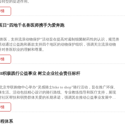
会转型的促进作用。
详情
医日”四地千名兽医师携手为爱奔跑
爱兽医，支持流浪动物保护”活动旨在提高对遏制细菌耐药性的认识，规范兽
活动通过公益跑和募款支持四个地区的动物保护组织，强调关注流浪动物
升对兽医职业的理解和尊重。
详情
Mall积极践行公益事业 树立企业社会责任标杆
ll北京华联购物中心举办“灵感骑士bike to shop”骑行活动，旨在推广环保、
康生活。活动包括精心设计的骑行路线、专业教练指导和医疗支持，展现
对社区帮扶和弱势群体关爱的长期承诺，强调其在推动公益事业发展中的
。
详情
课程体系