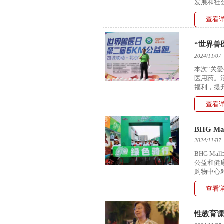
发展和社
查看
“世界兽
2024/11/07
本次“关
医用药。
福利，提
查看
BHG 
2024/11/07
BHG Ma
公益和健
购物中心
重要角色
查看
性教育